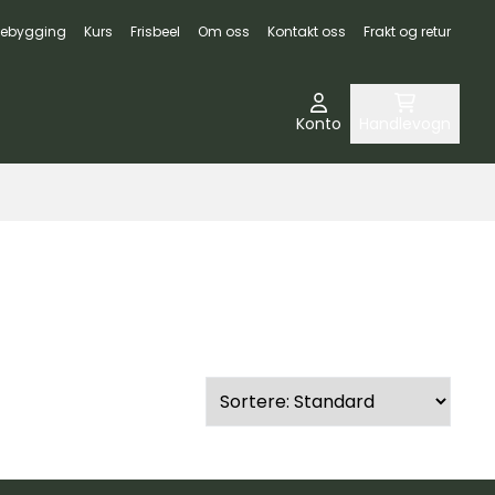
ebygging
Kurs
Frisbeel
Om oss
Kontakt oss
Frakt og retur
Konto
Handlevogn