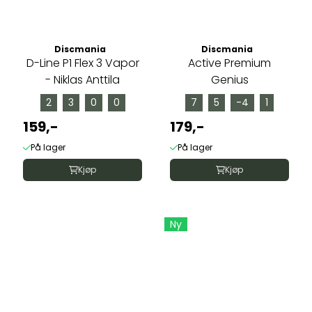
Discmania
Discmania
D-Line P1 Flex 3 Vapor
Active Premium
- Niklas Anttila
Genius
2
3
0
0
7
5
-4
1
159,-
179,-
På lager
På lager
Kjøp
Kjøp
Ny