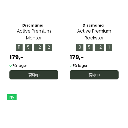
Discmania
Discmania
Active Premium
Active Premium
Mentor
Rockstar
11
5
-2
2
8
5
-2
1
179,-
179,-
På lager
På lager
Kjøp
Kjøp
Ny