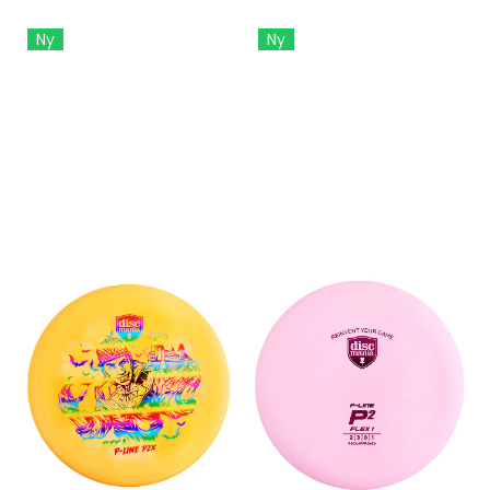
Ny
Ny