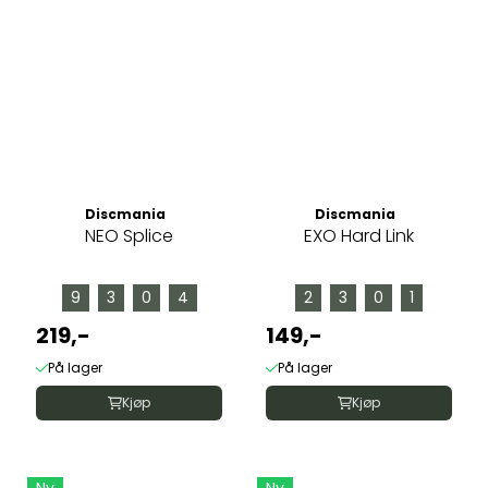
Discmania
Discmania
NEO Splice
EXO Hard Link
9
3
0
4
2
3
0
1
219,-
149,-
På lager
På lager
Kjøp
Kjøp
Ny
Ny