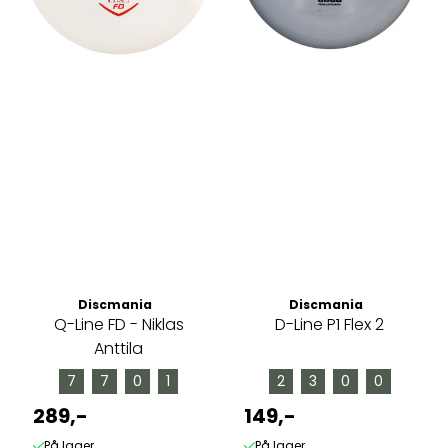
Discmania
Discmania
Q-Line FD - Niklas
D-Line P1 Flex 2
Anttila
7
7
0
1
2
3
0
0
289,-
149,-
På lager
På lager