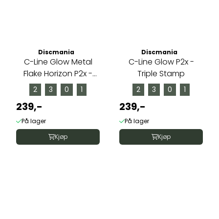
Discmania
Discmania
C-Line Glow Metal
C-Line Glow P2x -
Flake Horizon P2x -
Triple Stamp
Arctic ...
2
3
0
1
2
3
0
1
239,-
239,-
På lager
På lager
Kjøp
Kjøp