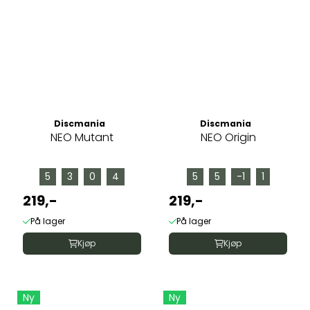
Discmania
Discmania
NEO Mutant
NEO Origin
5
3
0
4
5
5
-1
1
219,-
219,-
På lager
På lager
Kjøp
Kjøp
Ny
Ny