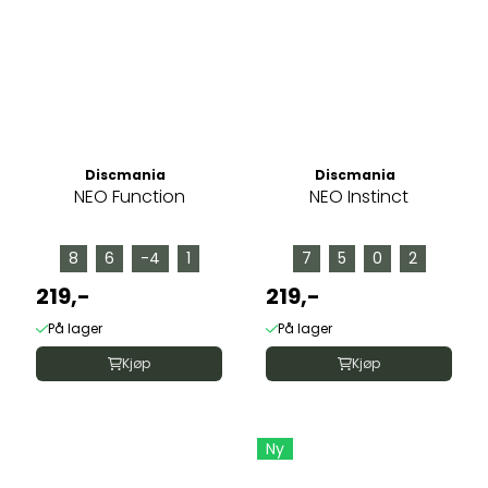
Discmania
Discmania
NEO Function
NEO Instinct
8
6
-4
1
7
5
0
2
219,-
219,-
På lager
På lager
Kjøp
Kjøp
Ny