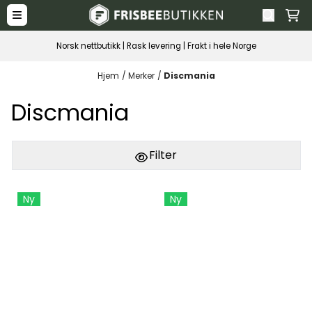
Hopp til innhold
Norsk nettbutikk | Rask levering | Frakt i hele Norge
Hjem
/
Merker
/
Discmania
Discmania
Filter
Ny
Ny