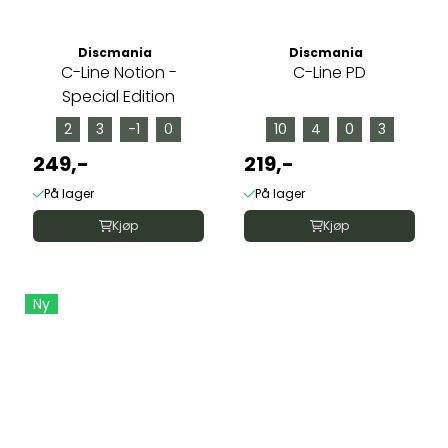
Discmania
Discmania
C-Line Notion -
C-Line PD
Special Edition
2
3
-1
0
10
4
0
3
249,-
219,-
På lager
På lager
Kjøp
Kjøp
Ny