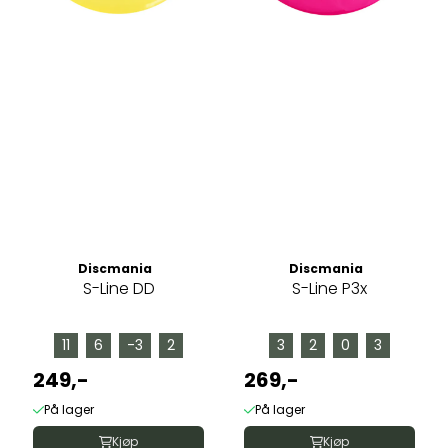
Discmania
Discmania
S-Line DD
S-Line P3x
11
6
-3
2
3
2
0
3
249,-
269,-
På lager
På lager
Kjøp
Kjøp