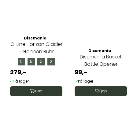
Discmania
C-Line Horizon Glacier
- Gannon Buhr
Discmania
Discmania Basket
Creator ...
5
5
0
2
Bottle Opener
279,-
99,-
På lager
På lager
Kjøp
Kjøp