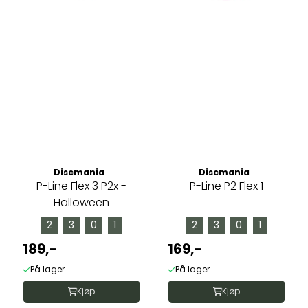
Discmania
Discmania
P-Line Flex 3 P2x -
P-Line P2 Flex 1
Halloween
2
3
0
1
2
3
0
1
189,-
169,-
På lager
På lager
Kjøp
Kjøp