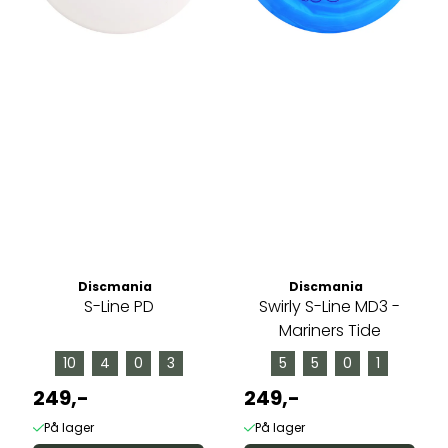
Discmania
Discmania
S-Line PD
Swirly S-Line MD3 -
Mariners Tide
10
4
0
3
5
5
0
1
249,-
249,-
På lager
På lager