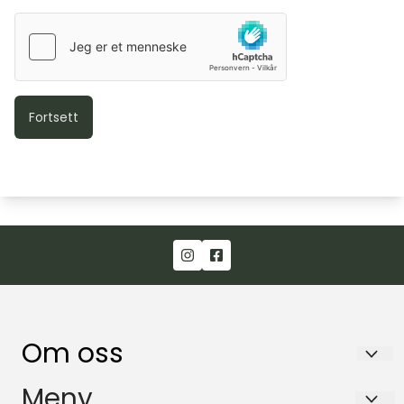
Om oss
BART AS
Meny